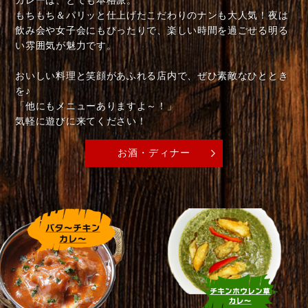
カレーは、とても本格派。
もちもち＆パリッと仕上げたこだわりのナンも大人気！夜は
飲み会や女子会にもぴったりで、楽しい時間を過ごせる明る
い雰囲気が魅力です。
おいしい料理と笑顔があふれる店内で、ぜひ素敵なひととき
を♪
「他にもメニューありますよ～！」
​​​​​​​気軽に遊びに来てください！
お酒・ディナー