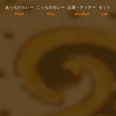
あっちのカレー
こっちのカレー
お酒・ディナー
セット
that
this
alcohol
set