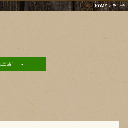
HOME
> ランチ
元三店）