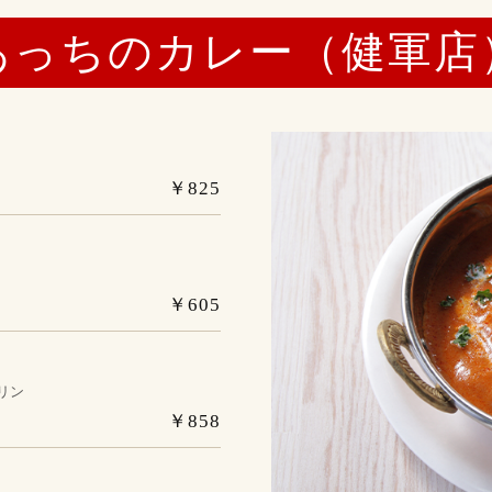
あっちのカレー（健軍店
￥825
ク
￥605
リン
￥858