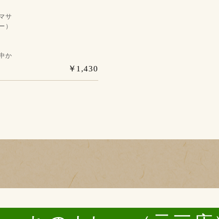
マサ
ー）
中か
￥1,430